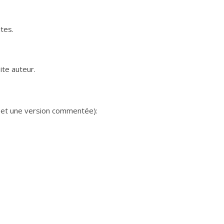
tes.
te auteur.
et une version commentée):