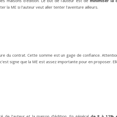
es maisons d’édition. Le but de l’auteur est de
minimiser la 
la ME si l’auteur veut aller tenter l’aventure ailleurs.
ure du contrat. Cette somme est un gage de confiance. Attentio
is c’est signe que la ME est assez importante pour en proposer. 
ité de l’auteur et la maison d’édition. En général
de 8 à 12% 