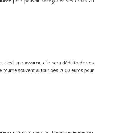
durée
pour pouvoir renégocier ses droits au
n, c’est une
avance
, elle sera déduite de vos
Elle tourne souvent autour des 2000 euros pour
environ
(moins dans la littérature jeunesse).