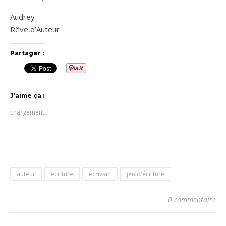
Audrey
Rêve d’Auteur
Partager :
J’aime ça :
chargement…
auteur
écriture
écrivain
jeu d'écriture
0 commentaire