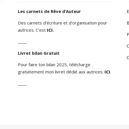
Les carnets de Rêve d’Auteur
E
Des carnets d’écriture et d’organisation pour
B
autrices. C’est
ICI
.
P
_____
C
Livret bilan Gratuit
C
Pour faire ton bilan 2025, télécharge
gratuitement mon livret dédié aux autrices:
ICI
.
_____