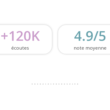
+
120
K
4.9
/5
écoutes
note moyenne