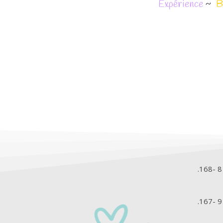
Expérience
~
B
.168- 8
.167- 9