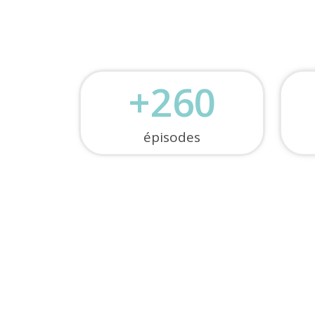
+
260
épisodes