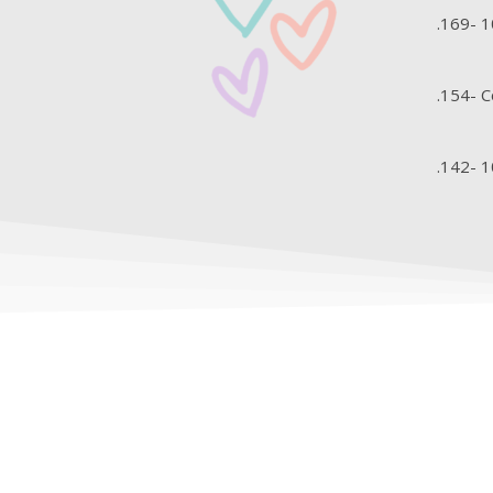
.169- 1
.154- 
.142- 1