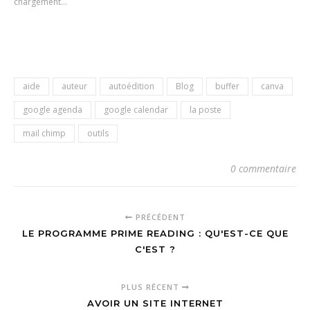
chargement…
aide
auteur
autoédition
Blog
buffer
canva
google agenda
google calendar
la poste
mail chimp
outils
0 commentaire
PRÉCÉDENT
LE PROGRAMME PRIME READING : QU'EST-CE QUE
C'EST ?
PLUS RÉCENT
AVOIR UN SITE INTERNET