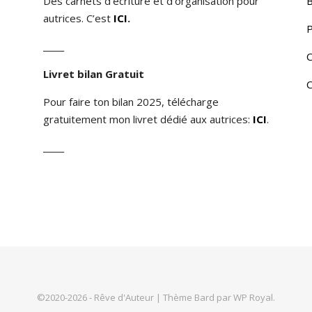
Des carnets d’écriture et d’organisation pour
B
autrices. C’est
ICI
.
P
_____
C
Livret bilan Gratuit
C
Pour faire ton bilan 2025, télécharge
gratuitement mon livret dédié aux autrices:
ICI
.
_____
©2020-2026 - Rêve d'Auteur |
Thème Bard par
WP Royal
.