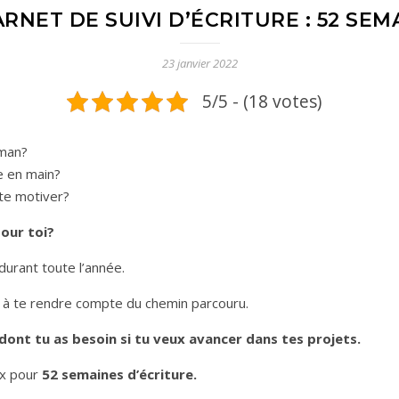
ARNET DE SUIVI D’ÉCRITURE : 52 SEM
23 janvier 2022
5/5 - (18 votes)
oman?
re en main?
 te motiver?
 pour toi?
durant toute l’année.
et à te rendre compte du chemin parcouru.
t dont tu as besoin si tu veux avancer dans tes projets.
ux pour
52 semaines d’écriture.