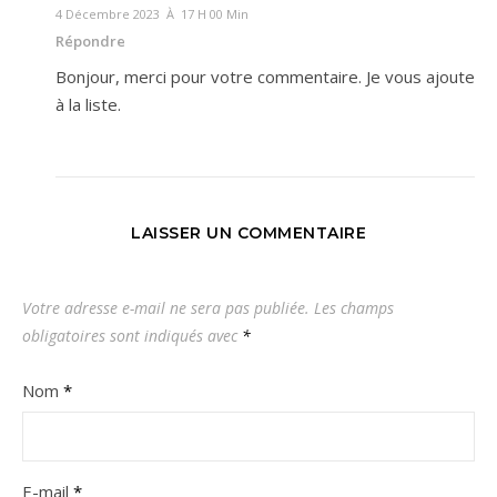
4 Décembre 2023 À 17 H 00 Min
Répondre
Bonjour, merci pour votre commentaire. Je vous ajoute
à la liste.
LAISSER UN COMMENTAIRE
Votre adresse e-mail ne sera pas publiée.
Les champs
obligatoires sont indiqués avec
*
Nom
*
E-mail
*