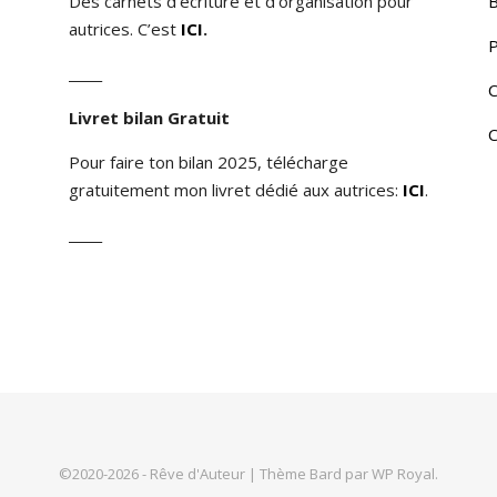
Des carnets d’écriture et d’organisation pour
B
autrices. C’est
ICI
.
P
_____
C
Livret bilan Gratuit
C
Pour faire ton bilan 2025, télécharge
gratuitement mon livret dédié aux autrices:
ICI
.
_____
©2020-2026 - Rêve d'Auteur |
Thème Bard par
WP Royal
.