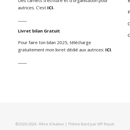
Des carnets d’écriture et d’organisation pour
B
autrices. C’est
ICI
.
P
_____
C
Livret bilan Gratuit
C
Pour faire ton bilan 2025, télécharge
gratuitement mon livret dédié aux autrices:
ICI
.
_____
©2020-2026 - Rêve d'Auteur |
Thème Bard par
WP Royal
.