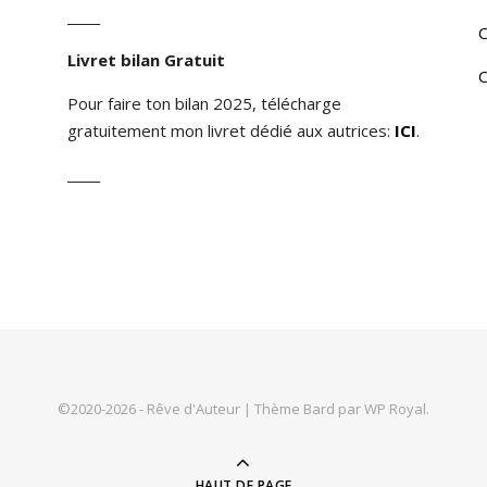
_____
C
Livret bilan Gratuit
C
Pour faire ton bilan 2025, télécharge
gratuitement mon livret dédié aux autrices:
ICI
.
_____
©2020-2026 - Rêve d'Auteur |
Thème Bard par
WP Royal
.
HAUT DE PAGE