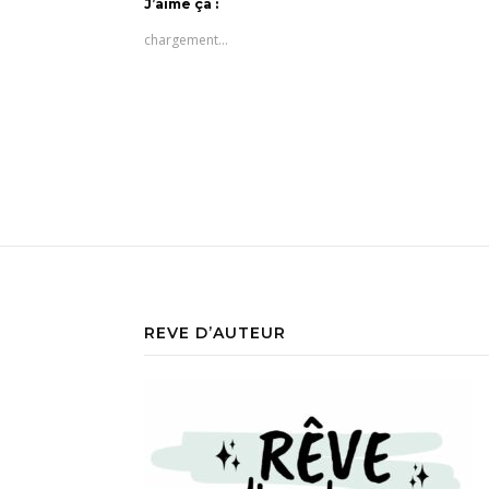
J’aime ça :
chargement…
REVE D’AUTEUR